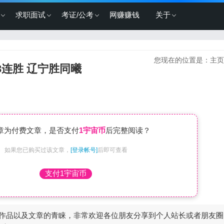
求职面试
考证/公考
网赚赚钱
关于
您现在的位置是：
主页
3连胜 辽宁胜同曦
章为付费文章，是否支付
1宇宙币
后完整阅读？
如果您已购买过该文章，
[登录帐号]
后即可查看
支付1宇宙币
作品以及文章的青睐，非常欢迎各位朋友分享到个人站长或者朋友圈