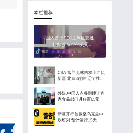
本栏推荐
国内首个PD-L1单抗获批
上市 默沙东27亿美元收
购
CBA-富兰克林四双山西负
新疆 北京3连胜 辽宁胜同
曦
外媒:中国人点餐蹭睡让宜
家食品部门进账百亿元
新疆开行首趟至乌克兰中
欧班列 预计运行15天