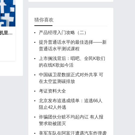
猜你喜欢
产品经理入门攻略（二）
还剩8条命？小猫洗衣机里被“洗”20分钟幸存(图)
提升普通话水平的最佳选择——新
普通话水平测试课程
上市搁浅背后：唱吧、全民K歌们
的在线K歌如今活
中国碳卫星数据正式对外共享 可
在太空监测碳排放
考证资料大全
北京发布追逃成绩单：追逃66人
阻止42人外逃
诈骗团伙分赃不均起内讧 有人报
警求助被团灭
美军车队在阿富汗遭遇汽车炸弹袭