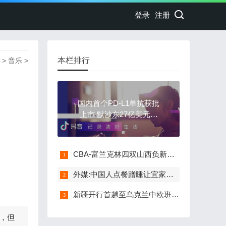
登录
注册
本栏排行
>
音乐
>
国内首个PD-L1单抗获批
上市 默沙东27亿美元收
购
CBA-富兰克林四双山西负新疆 北京3连胜 辽宁胜同曦
外媒:中国人点餐蹭睡让宜家食品部门进账百亿元
新疆开行首趟至乌克兰中欧班列 预计运行15天
，但