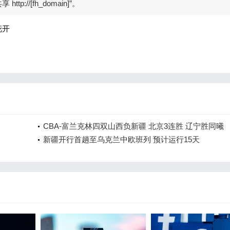
://[fh_domain]”。
花开
CBA-富兰克林四双山西负新疆 北京3连胜 辽宁胜同曦
新疆开行首趟至乌克兰中欧班列 预计运行15天